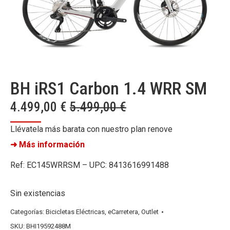
BH iRS1 Carbon 1.4 WRR SM
4.499,00
€
5.499,00
€
Llévatela más barata con nuestro plan renove
➜ Más información
Ref: EC145WRRSM – UPC: 8413616991488
Sin existencias
Categorías:
Bicicletas Eléctricas
,
eCarretera
,
Outlet
SKU:
BHI19592488M