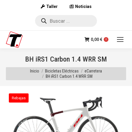
Taller
Noticias
Búsqueda
de
productos
0,00
€
0
BH iRS1 Carbon 1.4 WRR SM
Estás aquí:
Inicio
Bicicletas Eléctricas
eCarretera
BH iRS1 Carbon 1.4 WRR SM
Rebajas