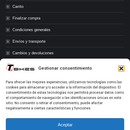
Carrito
Finalizar compra
Condiciones generales
Envíos y transporte
Cambios y devoluciones
Gestionar consentimiento
@tbikes.cat #tbikes
Para ofrecer las mejores experiencias, utilizamos tecnologías como las
cookies para almacenar y/o acceder a la información del dispositivo. El
Síguenos en las redes sociales de Tbikes, mantente informado de
consentimiento de estas tecnologías nos permitirá procesar datos como
nuestras novedades, productos, salidas en grupo, ofertas, sorteos ...
el comportamiento de navegación o las identificaciones únicas en este
y muchos más!
sitio. No consentir o retirar el consentimiento, puede afectar
negativamente a ciertas características y funciones.
Tú marcas el límite.
Aceptar