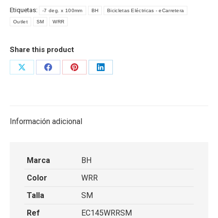
Etiquetas:
-7 deg. x 100mm
BH
Bicicletas Eléctricas - eCarretera
Outlet
SM
WRR
Share this product
Share
Share
Share
Share
on
on
on
on
X
Facebook
Pinterest
LinkedIn
Información adicional
Marca
BH
Color
WRR
Talla
SM
Ref
EC145WRRSM