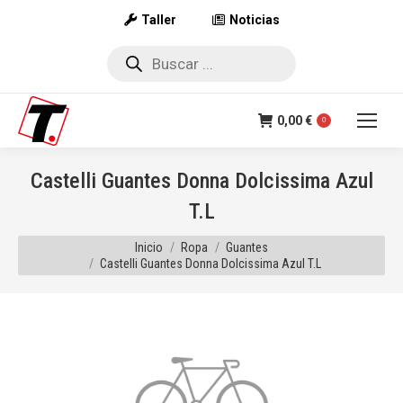
Taller
Noticias
Búsqueda
de
productos
0,00
€
0
Castelli Guantes Donna Dolcissima Azul
T.L
Estás aquí:
Inicio
Ropa
Guantes
Castelli Guantes Donna Dolcissima Azul T.L