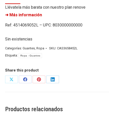
Llévatela más barata con nuestro plan renove
➜ Más información
Ref: 4514069052L – UPC: 8030000000000
Sin existencias
Categorías:
Guantes
,
Ropa
SKU:
CAS3658452L
Etiqueta:
Ropa - Guantes
Share this product
Share
Share
Share
Share
on
on
on
on
X
Facebook
Pinterest
LinkedIn
Productos relacionados