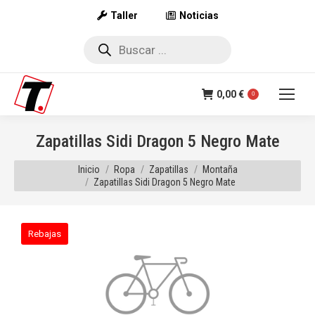
Taller
Noticias
Búsqueda
de
productos
0,00
€
0
Zapatillas Sidi Dragon 5 Negro Mate
Estás aquí:
Inicio
Ropa
Zapatillas
Montaña
Zapatillas Sidi Dragon 5 Negro Mate
Rebajas