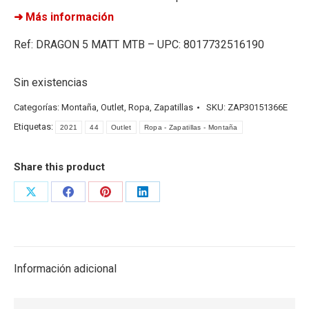
➜ Más información
Ref: DRAGON 5 MATT MTB – UPC: 8017732516190
Sin existencias
Categorías:
Montaña
,
Outlet
,
Ropa
,
Zapatillas
SKU:
ZAP30151366E
Etiquetas:
2021
44
Outlet
Ropa - Zapatillas - Montaña
Share this product
Share
Share
Share
Share
on
on
on
on
X
Facebook
Pinterest
LinkedIn
Información adicional