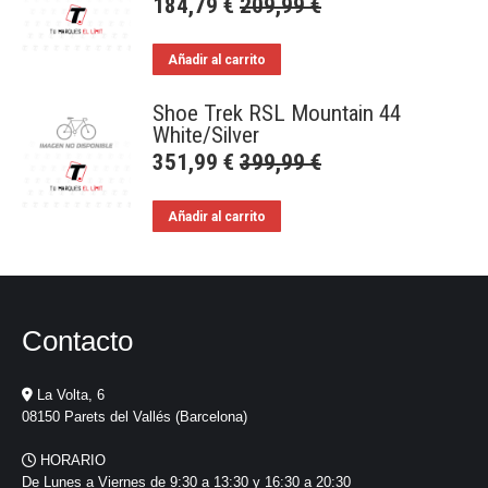
184,79
€
209,99
€
Añadir al carrito
Shoe Trek RSL Mountain 44
White/Silver
351,99
€
399,99
€
Añadir al carrito
Contacto
La Volta, 6
08150 Parets del Vallés (Barcelona)
HORARIO
De Lunes a Viernes de 9:30 a 13:30 y 16:30 a 20:30