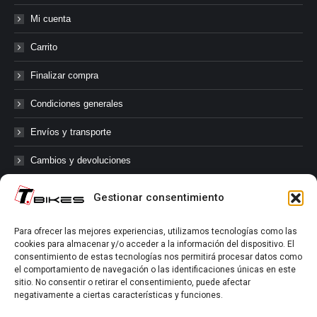
Mi cuenta
Carrito
Finalizar compra
Condiciones generales
Envíos y transporte
Cambios y devoluciones
Gestionar consentimiento
@tbikes.cat #tbikes
Para ofrecer las mejores experiencias, utilizamos tecnologías como las
cookies para almacenar y/o acceder a la información del dispositivo. El
Síguenos en las redes sociales de Tbikes, mantente informado de
consentimiento de estas tecnologías nos permitirá procesar datos como
nuestras novedades, productos, salidas en grupo, ofertas, sorteos ...
el comportamiento de navegación o las identificaciones únicas en este
y muchos más!
sitio. No consentir o retirar el consentimiento, puede afectar
negativamente a ciertas características y funciones.
Tú marcas el límite.