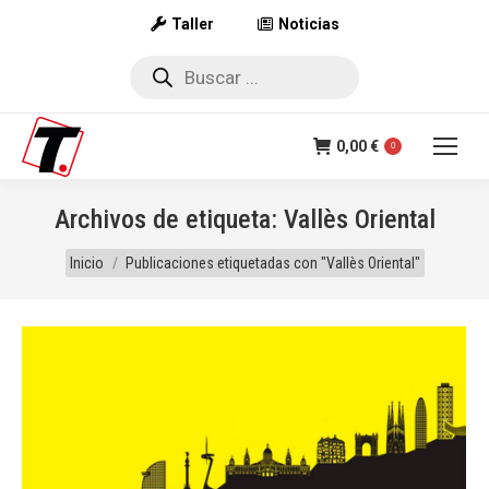
Taller
Noticias
Búsqueda
de
productos
0,00
€
0
Archivos de etiqueta:
Vallès Oriental
Estás aquí:
Inicio
Publicaciones etiquetadas con "Vallès Oriental"