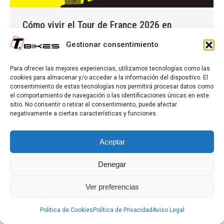
Cómo vivir el Tour de France 2026 en
Barcelona y el Vallès Oriental
Gestionar consentimiento
Tour de France
Por
Admin TBikes
02/07/2026
Para ofrecer las mejores experiencias, utilizamos tecnologías como las
Guía práctica para disfrutar del Tour de France
cookies para almacenar y/o acceder a la información del dispositivo. El
2026 en Barcelona y el Vallès Oriental.
consentimiento de estas tecnologías nos permitirá procesar datos como
el comportamiento de navegación o las identificaciones únicas en este
sitio. No consentir o retirar el consentimiento, puede afectar
negativamente a ciertas características y funciones.
Aceptar
Denegar
Aviso Legal
|
Política de Privacidad
|
Política de Cookies
2022-2026 ©
Ver preferencias
Politica de Cookies
Política de Privacidad
Aviso Legal