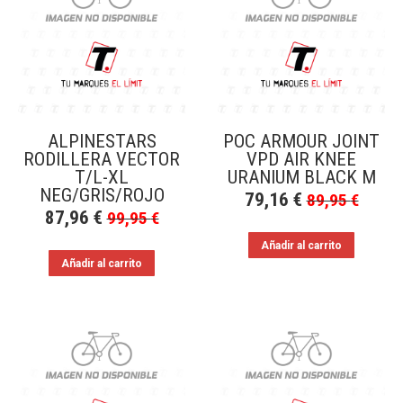
a
bajo
ALPINESTARS
POC ARMOUR JOINT
RODILLERA VECTOR
VPD AIR KNEE
T/L-XL
URANIUM BLACK M
NEG/GRIS/ROJO
79,16
€
89,95
€
87,96
€
99,95
€
Añadir al carrito
Añadir al carrito