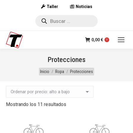
Taller
Noticias
Búsqueda
de
productos
0,00
€
0
Protecciones
Estás aquí:
Inicio
Ropa
Protecciones
Ordenado
Mostrando los 11 resultados
por
precio:
alto