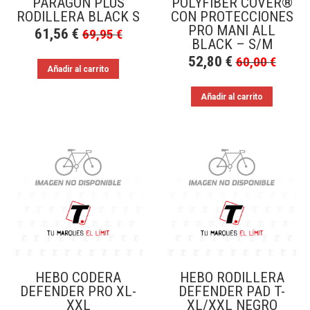
PARAGON PLUS
POLYFIBER COVER®
RODILLERA BLACK S
CON PROTECCIONES
PRO MANI ALL
61,56
€
69,95
€
BLACK – S/M
52,80
€
60,00
€
Añadir al carrito
Añadir al carrito
HEBO CODERA
HEBO RODILLERA
DEFENDER PRO XL-
DEFENDER PAD T-
XXL
XL/XXL NEGRO