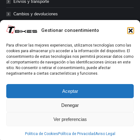
Envíos y transporte
Cambios y devoluciones
Gestionar consentimiento
@tbikes.cat #tbikes
Para ofrecer las mejores experiencias, utilizamos tecnologías como las
cookies para almacenar y/o acceder a la información del dispositivo. El
Síguenos en las redes sociales de Tbikes, mantente informado de
consentimiento de estas tecnologías nos permitirá procesar datos como
nuestras novedades, productos, salidas en grupo, ofertas, sorteos ...
el comportamiento de navegación o las identificaciones únicas en este
y muchos más!
sitio. No consentir o retirar el consentimiento, puede afectar
negativamente a ciertas características y funciones.
Tú marcas el límite.
Aceptar
Denegar
Ver preferencias
Aviso Legal
|
Política de Privacidad
|
Política de Cookies
Politica de Cookies
Política de Privacidad
Aviso Legal
2022-2026 ©