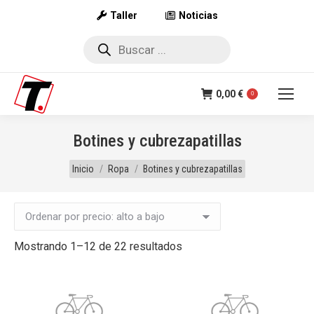
Taller
Noticias
Búsqueda
de
productos
0,00
€
0
Botines y cubrezapatillas
Estás aquí:
Inicio
Ropa
Botines y cubrezapatillas
Ordenado
Mostrando 1–12 de 22 resultados
por
precio:
alto