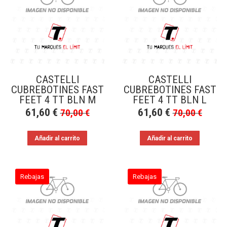
a
bajo
CASTELLI
CASTELLI
CUBREBOTINES FAST
CUBREBOTINES FAST
FEET 4 TT BLN M
FEET 4 TT BLN L
61,60
€
61,60
€
70,00
€
70,00
€
Añadir al carrito
Añadir al carrito
Rebajas
Rebajas