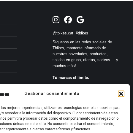
@tbikes.cat #tbikes
Síguenos en las redes sociales de
Tbikes, mantente informado de
nuestras novedades, productos,
salidas en grupo, ofertas, sorteos ... y
muchos más!
Tú marcas el límite.
s
Gestionar consentimiento
r las mejores experiencias, utilizamos tecnologías como las cookies para
/o acceder a la información del dispositivo. El consentimiento de estas
 nos permitirá procesar datos como el comportamiento de navegación o
caciones únicas en este sitio. No consentir o retirar el consentimiento,
2022-2026 ©
ar negativamente a ciertas características y funciones.