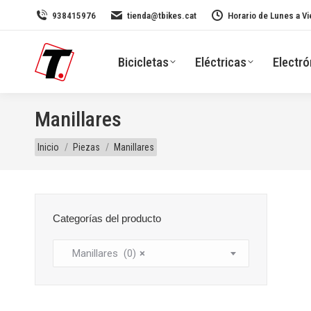
938415976
tienda@tbikes.cat
Horario de Lunes a Vi
Bicicletas
Eléctricas
Electró
Manillares
Estás aquí:
Inicio
Piezas
Manillares
Categorías del producto
Manillares (0)
×