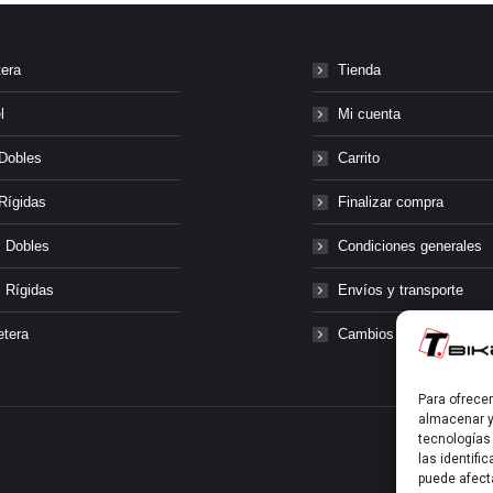
tera
Tienda
l
Mi cuenta
Dobles
Carrito
Rígidas
Finalizar compra
 Dobles
Condiciones generales
 Rígidas
Envíos y transporte
etera
Cambios y devolucione
Para ofrece
almacenar y
tecnologías
las identifi
puede afect