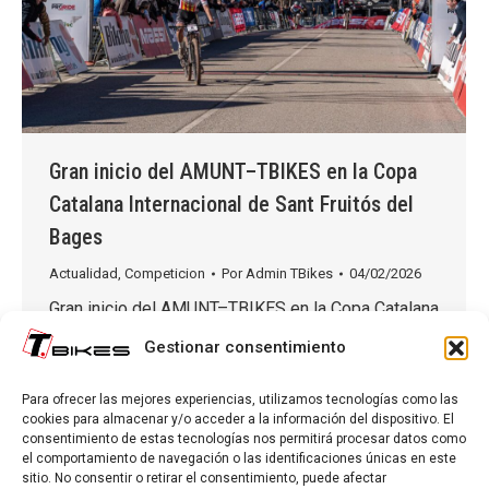
Gran inicio del AMUNT–TBIKES en la Copa
Catalana Internacional de Sant Fruitós del
Bages
Actualidad
,
Competicion
Por
Admin TBikes
04/02/2026
Gran inicio del AMUNT–TBIKES en la Copa Catalana
Internacional de Sant Fruitós del Bages El AMUNT–
Gestionar consentimiento
TBIKES arrancó la temporada con una destacada
actuación en la Copa Catalana Internacional de Sant
Para ofrecer las mejores experiencias, utilizamos tecnologías como las
Fruitós del Bages, donde el equipo contó con la
cookies para almacenar y/o acceder a la información del dispositivo. El
consentimiento de estas tecnologías nos permitirá procesar datos como
participación de diez corredores repartidos en las
el comportamiento de navegación o las identificaciones únicas en este
categorías cadete, júnior, sub-23 y élite. En el
sitio. No consentir o retirar el consentimiento, puede afectar