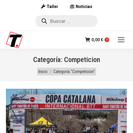
Taller
Noticias
Búsqueda
de
productos
0,00
€
0
Categoría:
Competicion
Estás aquí:
Inicio
Categoría "Competicion"