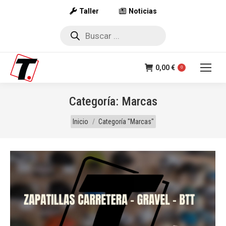
Taller
Noticias
Búsqueda
de
productos
0,00
€
0
Categoría:
Marcas
Estás aquí:
Inicio
Categoría "Marcas"