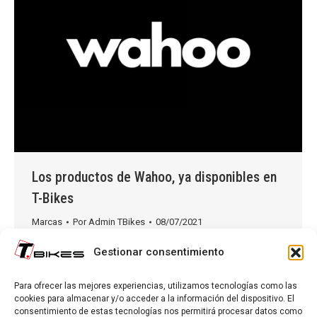
Los productos de Wahoo, ya disponibles en
T-Bikes
Marcas
Por
Admin TBikes
08/07/2021
T-bikes añade una nueva marca a su extenso
Gestionar consentimiento
catálogo de productos: Wahoo. Wahoo Fitness es
una empresa de tecnología de fitness con sede en
Para ofrecer las mejores experiencias, utilizamos tecnologías como las
Atlanta, Georgia. Su director general es Mike
cookies para almacenar y/o acceder a la información del dispositivo. El
consentimiento de estas tecnologías nos permitirá procesar datos como
Saturnia. Fundada en 2009 por Chip Hawkins, la