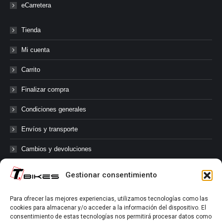
eCarretera
Tienda
Mi cuenta
Carrito
Finalizar compra
Condiciones generales
Envíos y transporte
Cambios y devoluciones
Gestionar consentimiento
@tbikes.cat #tbikes
Para ofrecer las mejores experiencias, utilizamos tecnologías como las
cookies para almacenar y/o acceder a la información del dispositivo. El
Síguenos en las redes sociales de Tbikes, mantente informado de
consentimiento de estas tecnologías nos permitirá procesar datos como