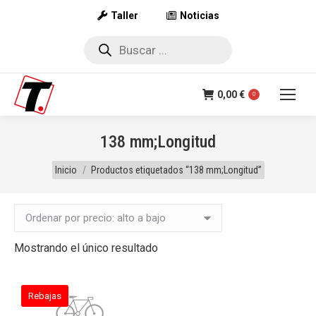
Taller
Noticias
Búsqueda
de
productos
0,00
€
0
138 mm;Longitud
Estás aquí:
Inicio
Productos etiquetados “138 mm;Longitud”
Mostrando el único resultado
Rebajas