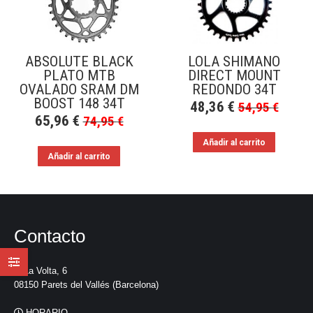
a
bajo
ABSOLUTE BLACK
LOLA SHIMANO
PLATO MTB
DIRECT MOUNT
OVALADO SRAM DM
REDONDO 34T
BOOST 148 34T
48,36
€
54,95
€
65,96
€
74,95
€
Añadir al carrito
Añadir al carrito
Contacto
La Volta, 6
08150 Parets del Vallés (Barcelona)
HORARIO