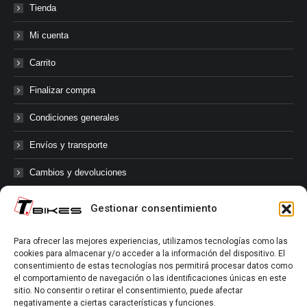
Tienda
Mi cuenta
Carrito
Finalizar compra
Condiciones generales
Envíos y transporte
Cambios y devoluciones
Gestionar consentimiento
@tbikes.cat #tbikes
Para ofrecer las mejores experiencias, utilizamos tecnologías como las
cookies para almacenar y/o acceder a la información del dispositivo. El
Síguenos en las redes sociales de Tbikes, mantente informado de
consentimiento de estas tecnologías nos permitirá procesar datos como
nuestras novedades, productos, salidas en grupo, ofertas, sorteos ...
el comportamiento de navegación o las identificaciones únicas en este
y muchos más!
sitio. No consentir o retirar el consentimiento, puede afectar
negativamente a ciertas características y funciones.