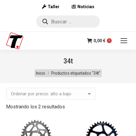
Taller
Noticias
Búsqueda
de
productos
0,00
€
0
34t
Estás aquí:
Inicio
Productos etiquetados “34t”
Ordenado
Mostrando los 2 resultados
por
precio:
alto