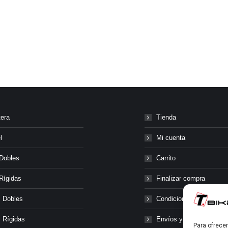
tera
Tienda
l
Mi cuenta
Dobles
Carrito
Rígidas
Finalizar compra
 Dobles
Condiciones generales
 Rígidas
Envíos y transporte
Para ofrece