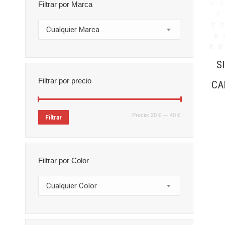
Filtrar por Marca
Cualquier Marca
S
Filtrar por precio
CA
Precio
Precio
Precio:
20 €
—
40 €
Filtrar
mínimo
máximo
Filtrar por Color
Cualquier Color