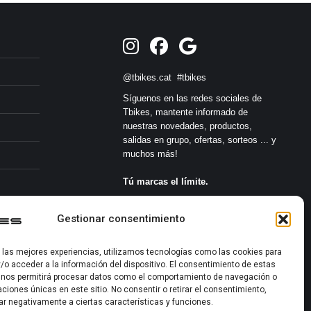
@tbikes.cat #tbikes
Síguenos en las redes sociales de
Tbikes, mantente informado de
nuestras novedades, productos,
salidas en grupo, ofertas, sorteos ... y
muchos más!
Tú marcas el límite.
s
Gestionar consentimiento
r las mejores experiencias, utilizamos tecnologías como las cookies para
/o acceder a la información del dispositivo. El consentimiento de estas
 nos permitirá procesar datos como el comportamiento de navegación o
caciones únicas en este sitio. No consentir o retirar el consentimiento,
2022-2026 ©
ar negativamente a ciertas características y funciones.