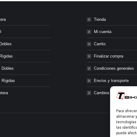
tera
Tienda
l
Mi cuenta
Dobles
Carrito
Rígidas
Finalizar compra
 Dobles
Condiciones generales
 Rígidas
Envíos y transporte
etera
Cambios y devolucione
Para ofrece
almacenar y
tecnologías
las identifi
puede afect