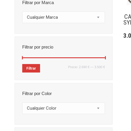
Filtrar por Marca
CA
Cualquier Marca
SY
3.
Filtrar por precio
Precio
Precio
Precio:
2.690 €
—
3.500 €
Filtrar
mínimo
máximo
Filtrar por Color
Cualquier Color