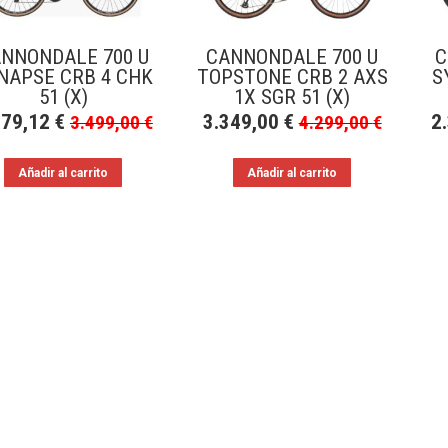
NNONDALE 700 U
CANNONDALE 700 U
C
NAPSE CRB 4 CHK
TOPSTONE CRB 2 AXS
S
51 (X)
1X SGR 51 (X)
079,12
€
3.349,00
€
2
3.499,00
€
4.299,00
€
Añadir al carrito
Añadir al carrito