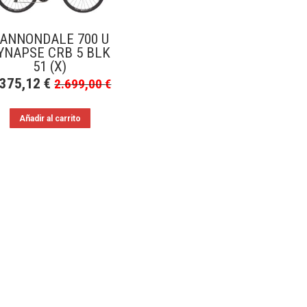
ANNONDALE 700 U
YNAPSE CRB 5 BLK
51 (X)
.375,12
€
2.699,00
€
Añadir al carrito