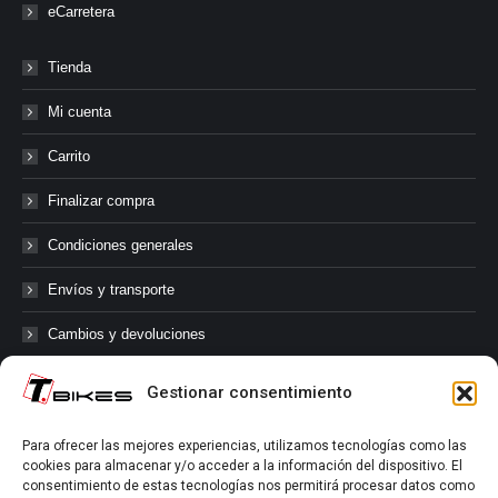
eCarretera
Tienda
Mi cuenta
Carrito
Finalizar compra
Condiciones generales
Envíos y transporte
Cambios y devoluciones
Gestionar consentimiento
@tbikes.cat #tbikes
Para ofrecer las mejores experiencias, utilizamos tecnologías como las
cookies para almacenar y/o acceder a la información del dispositivo. El
Síguenos en las redes sociales de Tbikes, mantente informado de
consentimiento de estas tecnologías nos permitirá procesar datos como