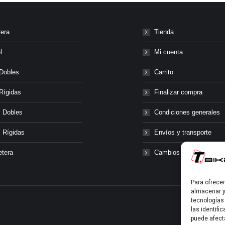
tera
Tienda
l
Mi cuenta
Dobles
Carrito
Rígidas
Finalizar compra
 Dobles
Condiciones generales
 Rígidas
Envíos y transporte
etera
Cambios y devolucione
Para ofrece
almacenar y
tecnologías
las identifi
puede afect