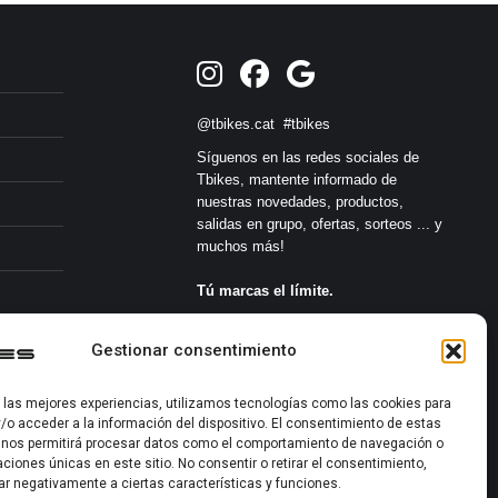
@tbikes.cat #tbikes
Síguenos en las redes sociales de
Tbikes, mantente informado de
nuestras novedades, productos,
salidas en grupo, ofertas, sorteos ... y
muchos más!
Tú marcas el límite.
s
Gestionar consentimiento
r las mejores experiencias, utilizamos tecnologías como las cookies para
/o acceder a la información del dispositivo. El consentimiento de estas
 nos permitirá procesar datos como el comportamiento de navegación o
caciones únicas en este sitio. No consentir o retirar el consentimiento,
2022-2026 ©
ar negativamente a ciertas características y funciones.