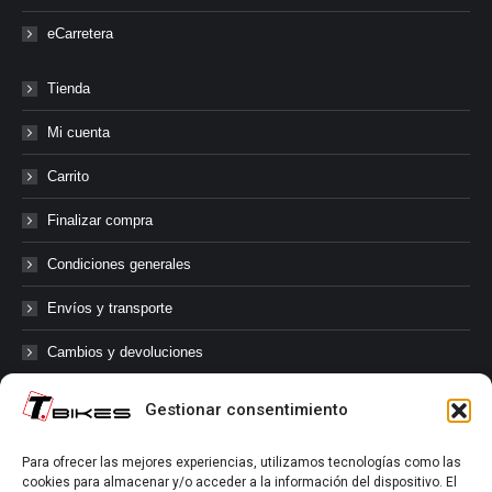
eCarretera
Tienda
Mi cuenta
Carrito
Finalizar compra
Condiciones generales
Envíos y transporte
Cambios y devoluciones
Gestionar consentimiento
@tbikes.cat #tbikes
Para ofrecer las mejores experiencias, utilizamos tecnologías como las
cookies para almacenar y/o acceder a la información del dispositivo. El