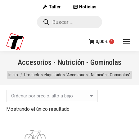
Taller
Noticias
Búsqueda
de
productos
0,00
€
0
Accesorios - Nutrición - Gominolas
Estás aquí:
Inicio
Productos etiquetados “Accesorios - Nutrición - Gominolas”
Mostrando el único resultado