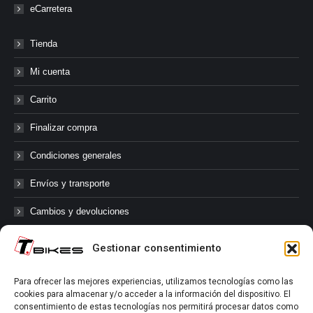
eCarretera
Tienda
Mi cuenta
Carrito
Finalizar compra
Condiciones generales
Envíos y transporte
Cambios y devoluciones
Gestionar consentimiento
@tbikes.cat #tbikes
Para ofrecer las mejores experiencias, utilizamos tecnologías como las
cookies para almacenar y/o acceder a la información del dispositivo. El
Síguenos en las redes sociales de Tbikes, mantente informado de
consentimiento de estas tecnologías nos permitirá procesar datos como