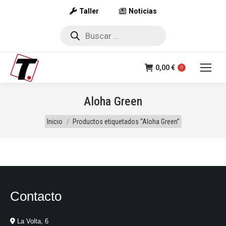
Taller
Noticias
Búsqueda
de
productos
0,00
€
0
Aloha Green
Estás aquí:
Inicio
Productos etiquetados “Aloha Green”
Contacto
La Volta, 6