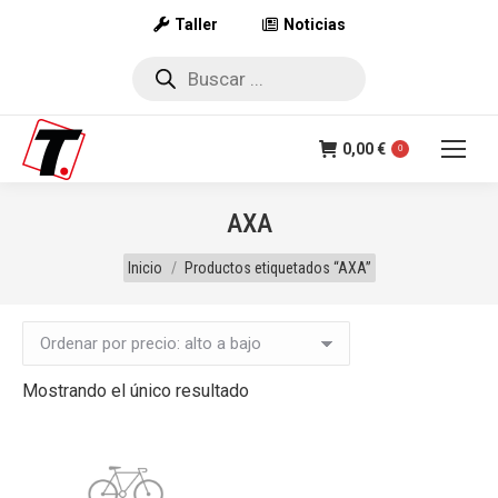
Taller
Noticias
Búsqueda
de
productos
0,00
€
0
AXA
Estás aquí:
Inicio
Productos etiquetados “AXA”
Mostrando el único resultado