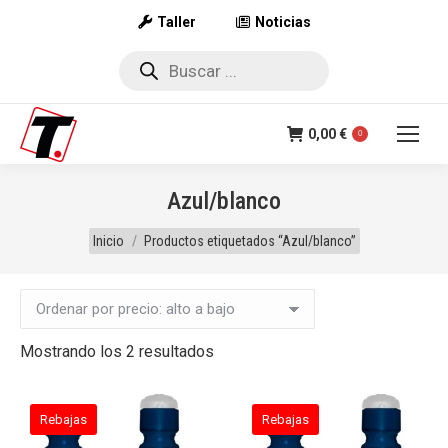
Taller
Noticias
Búsqueda
de
productos
0,00
€
0
Azul/blanco
Estás aquí:
Inicio
Productos etiquetados “Azul/blanco”
Ordenado
Mostrando los 2 resultados
por
precio:
Rebajas
Rebajas
alto