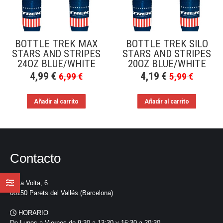
a
bajo
BOTTLE TREK MAX
BOTTLE TREK SILO
STARS AND STRIPES
STARS AND STRIPES
24OZ BLUE/WHITE
20OZ BLUE/WHITE
4,99
€
4,19
€
6,99
€
5,99
€
Añadir al carrito
Añadir al carrito
Contacto
La Volta, 6
08150 Parets del Vallés (Barcelona)
HORARIO
De Lunes a Viernes de 9:30 a 13:30 y 16:30 a 20:30