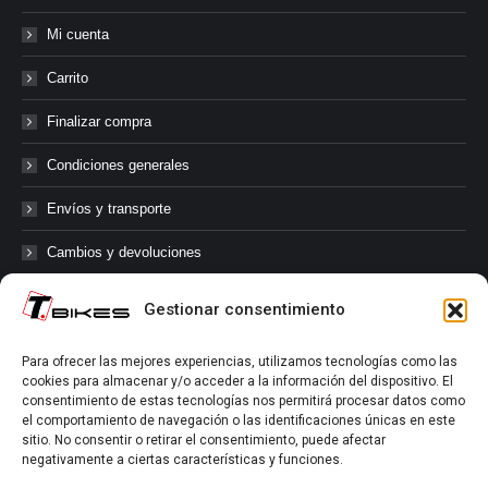
Mi cuenta
Carrito
Finalizar compra
Condiciones generales
Envíos y transporte
Cambios y devoluciones
Gestionar consentimiento
@tbikes.cat #tbikes
Para ofrecer las mejores experiencias, utilizamos tecnologías como las
cookies para almacenar y/o acceder a la información del dispositivo. El
Síguenos en las redes sociales de Tbikes, mantente informado de
consentimiento de estas tecnologías nos permitirá procesar datos como
nuestras novedades, productos, salidas en grupo, ofertas, sorteos ...
el comportamiento de navegación o las identificaciones únicas en este
y muchos más!
sitio. No consentir o retirar el consentimiento, puede afectar
negativamente a ciertas características y funciones.
Tú marcas el límite.