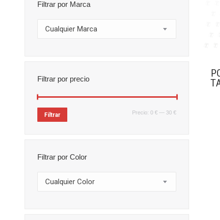
Filtrar por Marca
Cualquier Marca
P
Filtrar por precio
TA
Precio
Precio
Precio:
0 €
—
30 €
Filtrar
mínimo
máximo
Filtrar por Color
Cualquier Color