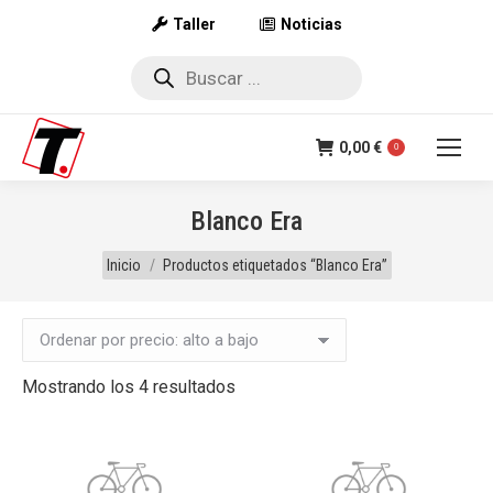
Taller
Noticias
Búsqueda
de
productos
0,00
€
0
Blanco Era
Estás aquí:
Inicio
Productos etiquetados “Blanco Era”
Ordenado
Mostrando los 4 resultados
por
precio:
alto