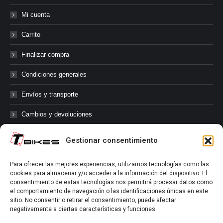
Mi cuenta
Carrito
Finalizar compra
Condiciones generales
Envíos y transporte
Cambios y devoluciones
Gestionar consentimiento
@tbikes.cat #tbikes
Para ofrecer las mejores experiencias, utilizamos tecnologías como las
cookies para almacenar y/o acceder a la información del dispositivo. El
Síguenos en las redes sociales de Tbikes, mantente informado de
consentimiento de estas tecnologías nos permitirá procesar datos como
nuestras novedades, productos, salidas en grupo, ofertas, sorteos ...
el comportamiento de navegación o las identificaciones únicas en este
y muchos más!
sitio. No consentir o retirar el consentimiento, puede afectar
negativamente a ciertas características y funciones.
Tú marcas el límite.