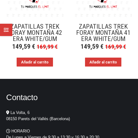
ZAPATILLAS TREK
ZAPATILLAS TREK
FORAY MONTAÑA 42
FORAY MONTAÑA 41
ERA WHITE/GUM
ERA WHITE/GUM
149,59
€
149,59
€
169,99
€
169,99
€
Añadir al carrito
Añadir al carrito
Contacto
La Volta, 6
08150 Parets del Vallés (Barcelona)
HORARIO
De Lunes a Viernes de 9:30 a 13:30 y 16:30 a 20:30