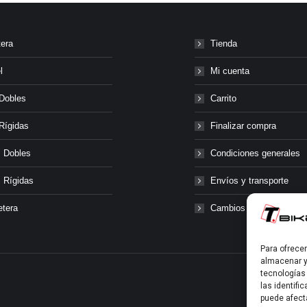
tera
Tienda
l
Mi cuenta
Dobles
Carrito
Rígidas
Finalizar compra
 Dobles
Condiciones generales
 Rígidas
Envíos y transporte
etera
Cambios y devolucione
Para ofrece
almacenar y
tecnologías
las identifi
puede afect