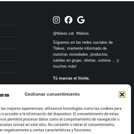
@tbikes.cat #tbikes
Síguenos en las redes sociales de
Tbikes, mantente informado de
nuestras novedades, productos,
salidas en grupo, ofertas, sorteos ... y
muchos más!
Tú marcas el límite.
s
Gestionar consentimiento
r las mejores experiencias, utilizamos tecnologías como las cookies para
/o acceder a la información del dispositivo. El consentimiento de estas
 nos permitirá procesar datos como el comportamiento de navegación o
caciones únicas en este sitio. No consentir o retirar el consentimiento,
2022-2026 ©
ar negativamente a ciertas características y funciones.