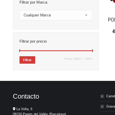
Filtrar por Marca
Cualquier Marca
PO
Filtrar por precio
Precio
Precio
Precio:
460 €
—
470 €
Filtrar
mínimo
máximo
Contacto
Carre
Grave
La Volta, 6
08150 Parets del Vallés (Barcelona)