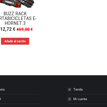
BUZZ RACK
RTABICICLETAS E-
HORNET 3
412,72
€
469,00
€
Añadir al carrito
tera
Tienda
l
Mi cuenta