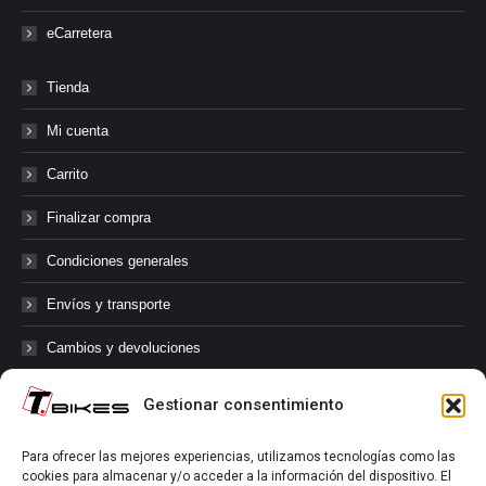
eCarretera
Tienda
Mi cuenta
Carrito
Finalizar compra
Condiciones generales
Envíos y transporte
Cambios y devoluciones
Gestionar consentimiento
@tbikes.cat #tbikes
Para ofrecer las mejores experiencias, utilizamos tecnologías como las
cookies para almacenar y/o acceder a la información del dispositivo. El