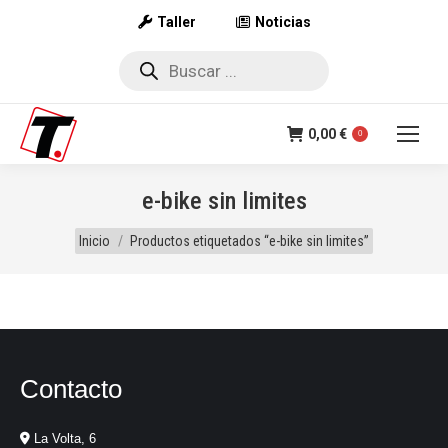
Taller
Noticias
Búsqueda
de
productos
0,00
€
0
e-bike sin limites
Estás aquí:
Inicio
Productos etiquetados “e-bike sin limites”
Contacto
La Volta, 6