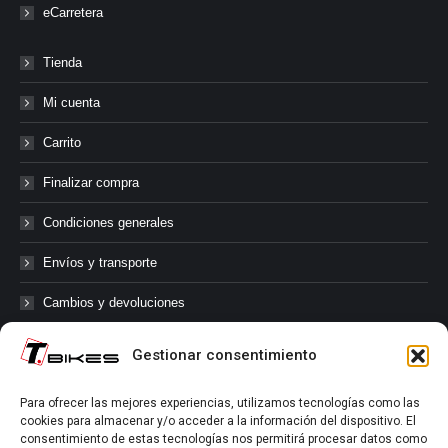
eCarretera
Tienda
Mi cuenta
Carrito
Finalizar compra
Condiciones generales
Envíos y transporte
Cambios y devoluciones
Gestionar consentimiento
@tbikes.cat #tbikes
Para ofrecer las mejores experiencias, utilizamos tecnologías como las
cookies para almacenar y/o acceder a la información del dispositivo. El
Síguenos en las redes sociales de Tbikes, mantente informado de
consentimiento de estas tecnologías nos permitirá procesar datos como