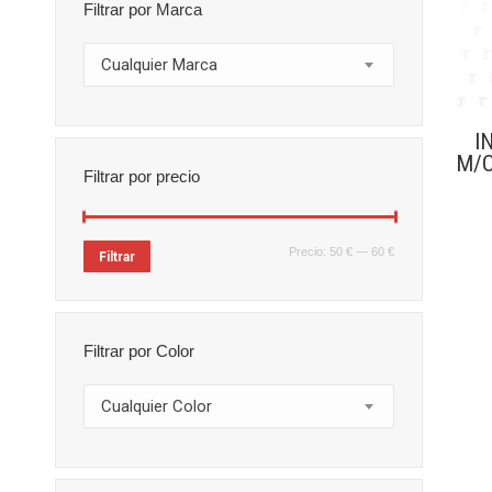
Filtrar por Marca
Cualquier Marca
I
M/C
Filtrar por precio
Precio
Precio
Precio:
50 €
—
60 €
Filtrar
mínimo
máximo
Filtrar por Color
Cualquier Color