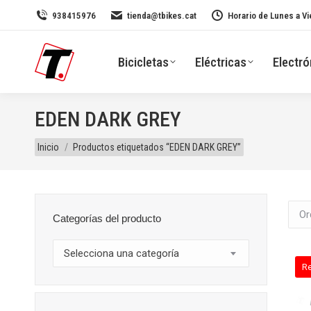
938415976
tienda@tbikes.cat
Horario de Lunes a Vi
Bicicletas
Eléctricas
Electró
EDEN DARK GREY
Estás aquí:
Inicio
Productos etiquetados “EDEN DARK GREY”
Categorías del producto
Selecciona una categoría
R