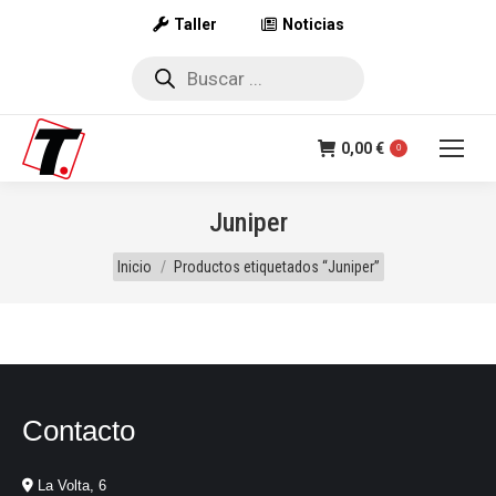
Taller
Noticias
Búsqueda
de
productos
0,00
€
0
Juniper
Estás aquí:
Inicio
Productos etiquetados “Juniper”
Contacto
La Volta, 6