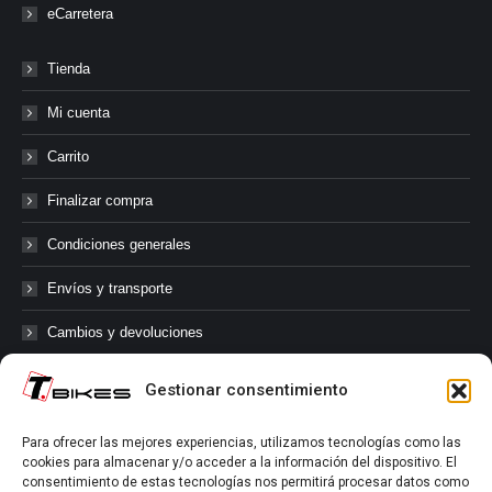
eCarretera
Tienda
Mi cuenta
Carrito
Finalizar compra
Condiciones generales
Envíos y transporte
Cambios y devoluciones
Gestionar consentimiento
@tbikes.cat #tbikes
Para ofrecer las mejores experiencias, utilizamos tecnologías como las
cookies para almacenar y/o acceder a la información del dispositivo. El
Síguenos en las redes sociales de Tbikes, mantente informado de
consentimiento de estas tecnologías nos permitirá procesar datos como