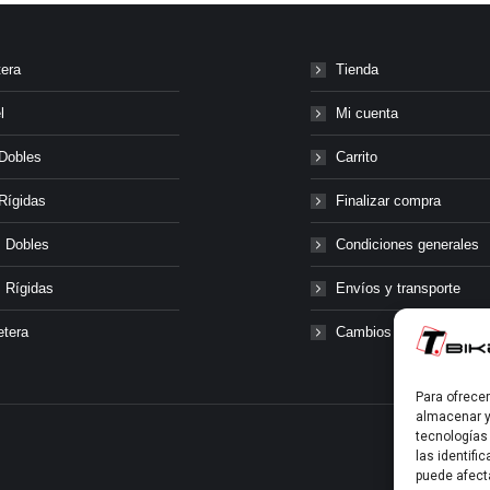
tera
Tienda
l
Mi cuenta
Dobles
Carrito
Rígidas
Finalizar compra
 Dobles
Condiciones generales
 Rígidas
Envíos y transporte
etera
Cambios y devolucione
Para ofrece
almacenar y
tecnologías
las identifi
puede afect