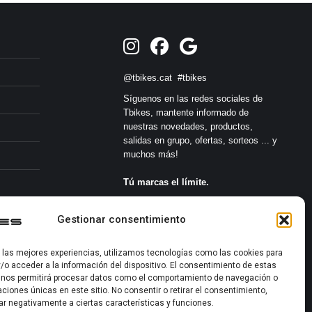
@tbikes.cat #tbikes
Síguenos en las redes sociales de
Tbikes, mantente informado de
nuestras novedades, productos,
salidas en grupo, ofertas, sorteos ... y
muchos más!
Tú marcas el límite.
s
Gestionar consentimiento
r las mejores experiencias, utilizamos tecnologías como las cookies para
/o acceder a la información del dispositivo. El consentimiento de estas
 nos permitirá procesar datos como el comportamiento de navegación o
caciones únicas en este sitio. No consentir o retirar el consentimiento,
2022-2026 ©
ar negativamente a ciertas características y funciones.