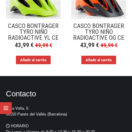
a
bajo
CASCO BONTRAGER
CASCO BONTRAGER
TYRO NIÑO
TYRO NIÑO
RADIOACTIVE YL CE
RADIOACTIVE OG CE
43,99
€
43,99
€
49,99
€
49,99
€
Añadir al carrito
Añadir al carrito
Contacto
La Volta, 6
08150 Parets del Vallés (Barcelona)
HORARIO
De Lunes a Viernes de 9:30 a 13:30 y 16:30 a 20:30