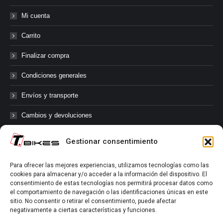
Mi cuenta
Carrito
Finalizar compra
Condiciones generales
Envíos y transporte
Cambios y devoluciones
Gestionar consentimiento
@tbikes.cat #tbikes
Para ofrecer las mejores experiencias, utilizamos tecnologías como las
cookies para almacenar y/o acceder a la información del dispositivo. El
Síguenos en las redes sociales de Tbikes, mantente informado de
consentimiento de estas tecnologías nos permitirá procesar datos como
nuestras novedades, productos, salidas en grupo, ofertas, sorteos ...
el comportamiento de navegación o las identificaciones únicas en este
y muchos más!
sitio. No consentir o retirar el consentimiento, puede afectar
negativamente a ciertas características y funciones.
Tú marcas el límite.