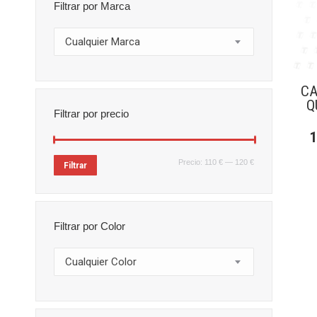
Filtrar por Marca
Cualquier Marca
C
Q
Filtrar por precio
Precio
Precio
Precio:
110 €
—
120 €
Filtrar
mínimo
máximo
Filtrar por Color
Cualquier Color