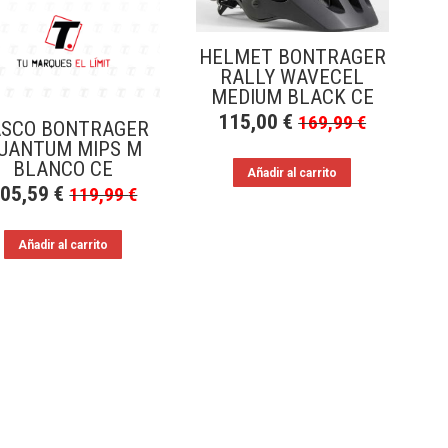
HELMET BONTRAGER
RALLY WAVECEL
MEDIUM BLACK CE
115,00
€
169,99
€
ASCO BONTRAGER
UANTUM MIPS M
BLANCO CE
Añadir al carrito
105,59
€
119,99
€
Añadir al carrito