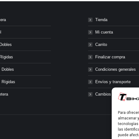
tera
Tienda
l
Mi cuenta
Dobles
Carrito
Rígidas
Finalizar compra
 Dobles
Condiciones generales
 Rígidas
Envíos y transporte
etera
Cambios y devolucione
Para ofrece
almacenar y
tecnologías
las identifi
puede afect