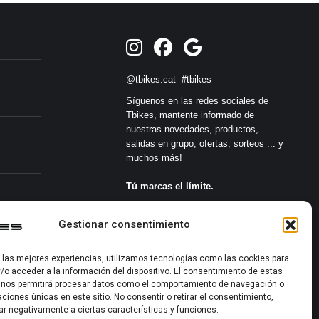
@tbikes.cat #tbikes
Síguenos en las redes sociales de
Tbikes, mantente informado de
nuestras novedades, productos,
salidas en grupo, ofertas, sorteos ... y
muchos más!
Tú marcas el límite.
s
Gestionar consentimiento
r las mejores experiencias, utilizamos tecnologías como las cookies para
/o acceder a la información del dispositivo. El consentimiento de estas
 nos permitirá procesar datos como el comportamiento de navegación o
caciones únicas en este sitio. No consentir o retirar el consentimiento,
2022-2026 ©
ar negativamente a ciertas características y funciones.