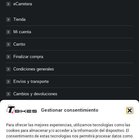
eCarretera
Tienda
Mi cuenta
Carrito
Finalizar compra
Condiciones generales
Envíos y transporte
Cambios y devoluciones
Gestionar consentimiento
@tbikes.cat #tbikes
Para ofrecer las mejores experiencias, utilizamos tecnologías como las
cookies para almacenar y/o acceder a la información del dispositivo. El
Síguenos en las redes sociales de Tbikes, mantente informado de
consentimiento de estas tecnologías nos permitirá procesar datos como