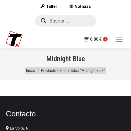
Taller
Noticias
Búsqueda
de
productos
0,00
€
0
Midnight Blue
Estás aquí:
Inicio
Productos etiquetados “Midnight Blue”
Contacto
La Volta, 6