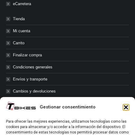
eCarretera
Tienda
Mi cuenta
Carrito
Finalizar compra
Condiciones generales
Envíos y transporte
Cambios y devoluciones
Gestionar consentimiento
@tbikes.cat #tbikes
Para ofrecer las mejores experiencias, utilizamos tecnologías como las
cookies para almacenar y/o acceder a la información del dispositivo. El
Síguenos en las redes sociales de Tbikes, mantente informado de
consentimiento de estas tecnologías nos permitirá procesar datos como