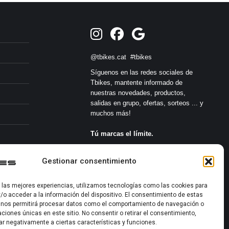
@tbikes.cat #tbikes
Síguenos en las redes sociales de
Tbikes, mantente informado de
nuestras novedades, productos,
salidas en grupo, ofertas, sorteos ... y
muchos más!
Tú marcas el límite.
s
Gestionar consentimiento
r las mejores experiencias, utilizamos tecnologías como las cookies para
/o acceder a la información del dispositivo. El consentimiento de estas
 nos permitirá procesar datos como el comportamiento de navegación o
caciones únicas en este sitio. No consentir o retirar el consentimiento,
2022-2026 ©
ar negativamente a ciertas características y funciones.