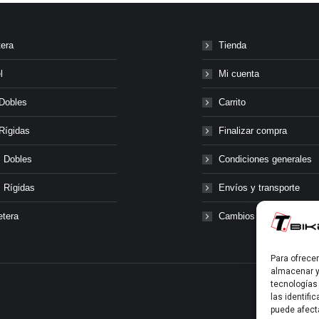
tera
Tienda
l
Mi cuenta
Dobles
Carrito
Rígidas
Finalizar compra
 Dobles
Condiciones generales
 Rígidas
Envíos y transporte
etera
Cambios y devolucione
Para ofrece
almacenar y
tecnologías
las identifi
puede afect