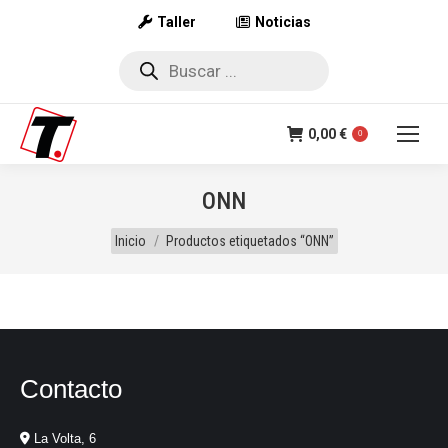
Taller
Noticias
Búsqueda
de
productos
0,00
€
0
ONN
Estás aquí:
Inicio
Productos etiquetados “ONN”
Contacto
La Volta, 6