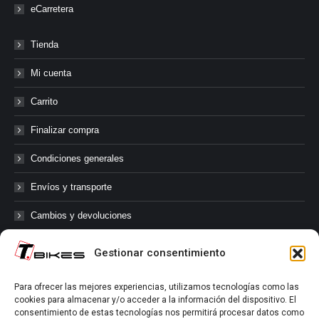
eCarretera
Tienda
Mi cuenta
Carrito
Finalizar compra
Condiciones generales
Envíos y transporte
Cambios y devoluciones
Gestionar consentimiento
@tbikes.cat #tbikes
Para ofrecer las mejores experiencias, utilizamos tecnologías como las
cookies para almacenar y/o acceder a la información del dispositivo. El
Síguenos en las redes sociales de Tbikes, mantente informado de
consentimiento de estas tecnologías nos permitirá procesar datos como