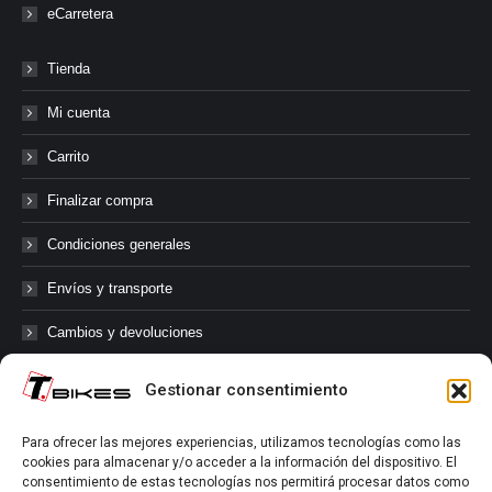
eCarretera
Tienda
Mi cuenta
Carrito
Finalizar compra
Condiciones generales
Envíos y transporte
Cambios y devoluciones
Gestionar consentimiento
@tbikes.cat #tbikes
Para ofrecer las mejores experiencias, utilizamos tecnologías como las
cookies para almacenar y/o acceder a la información del dispositivo. El
Síguenos en las redes sociales de Tbikes, mantente informado de
consentimiento de estas tecnologías nos permitirá procesar datos como