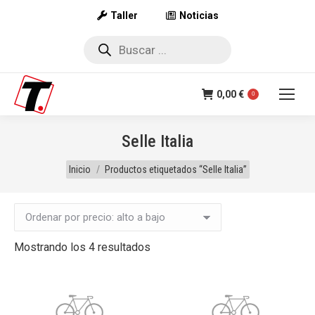
Taller
Noticias
Búsqueda
de
productos
0,00
€
0
Selle Italia
Estás aquí:
Inicio
Productos etiquetados “Selle Italia”
Ordenado
Mostrando los 4 resultados
por
precio:
alto