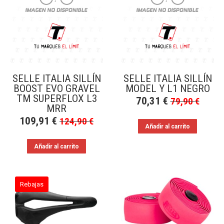
a
bajo
SELLE ITALIA SILLÍN
SELLE ITALIA SILLÍN
BOOST EVO GRAVEL
MODEL Y L1 NEGRO
TM SUPERFLOX L3
70,31
€
79,90
€
MRR
109,91
€
124,90
€
Añadir al carrito
Añadir al carrito
Rebajas