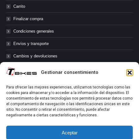
Carrito
Finalizar compra
Condiciones generales
Envíos y transporte
Cambios y devoluciones
Gestionar consentimiento
@tbikes.cat #tbikes
Para ofrecer las mejores experiencias, utilizamos tecnologías como las
cookies para almacenar y/o acceder a la información del dispositivo. El
Síguenos en las redes sociales de Tbikes, mantente informado de
consentimiento de estas tecnologías nos permitirá procesar datos como
nuestras novedades, productos, salidas en grupo, ofertas, sorteos ...
el comportamiento de navegación o las identificaciones únicas en este
y muchos más!
sitio. No consentir o retirar el consentimiento, puede afectar
negativamente a ciertas características y funciones.
Tú marcas el límite.
Aceptar