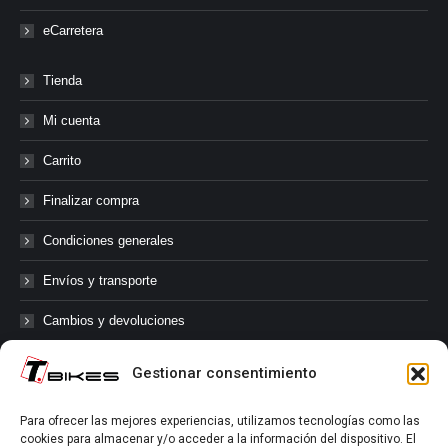
eCarretera
Tienda
Mi cuenta
Carrito
Finalizar compra
Condiciones generales
Envíos y transporte
Cambios y devoluciones
Gestionar consentimiento
@tbikes.cat #tbikes
Para ofrecer las mejores experiencias, utilizamos tecnologías como las
cookies para almacenar y/o acceder a la información del dispositivo. El