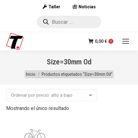
Taller
Noticias
Búsqueda
de
productos
0,00
€
0
Size=30mm Od
Estás aquí:
Inicio
Productos etiquetados “Size=30mm Od”
Mostrando el único resultado