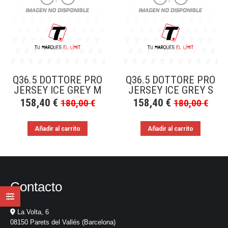
a
bajo
Q36.5 DOTTORE PRO
Q36.5 DOTTORE PRO
JERSEY ICE GREY M
JERSEY ICE GREY S
158,40
€
158,40
€
180,00
€
180,00
€
Añadir al carrito
Añadir al carrito
Contacto
La Volta, 6
08150 Parets del Vallés (Barcelona)