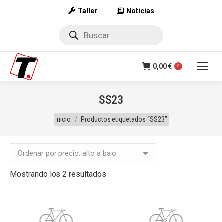
Taller
Noticias
Búsqueda
de
productos
0,00
€
0
SS23
Estás aquí:
Inicio
Productos etiquetados “SS23”
Ordenado
Mostrando los 2 resultados
por
precio:
alto