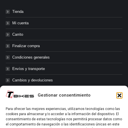
Tienda
Mi cuenta
Carrito
Finalizar compra
Condiciones generales
Envíos y transporte
Cambios y devoluciones
Gestionar consentimiento
@tbikes.cat #tbikes
Para ofrecer las mejores experiencias, utilizamos tecnologías como las
cookies para almacenar y/o acceder a la información del dispositivo. El
Síguenos en las redes sociales de Tbikes, mantente informado de
consentimiento de estas tecnologías nos permitirá procesar datos como
nuestras novedades, productos, salidas en grupo, ofertas, sorteos ...
el comportamiento de navegación o las identificaciones únicas en este