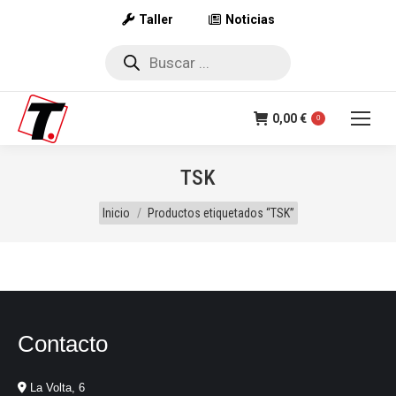
Taller
Noticias
Búsqueda
de
productos
0,00
€
0
TSK
Estás aquí:
Inicio
Productos etiquetados “TSK”
Contacto
La Volta, 6