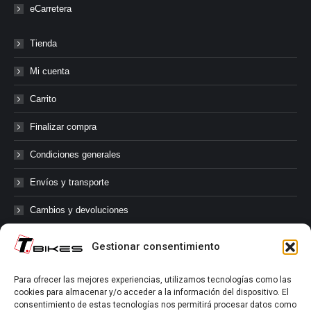
eCarretera
Tienda
Mi cuenta
Carrito
Finalizar compra
Condiciones generales
Envíos y transporte
Cambios y devoluciones
Gestionar consentimiento
@tbikes.cat #tbikes
Para ofrecer las mejores experiencias, utilizamos tecnologías como las
cookies para almacenar y/o acceder a la información del dispositivo. El
Síguenos en las redes sociales de Tbikes, mantente informado de
consentimiento de estas tecnologías nos permitirá procesar datos como