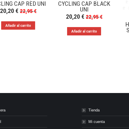
LING CAP RED UNI
CYCLING CAP BLACK
UNI
20,20
€
22,95
€
20,20
€
22,95
€
H
Añadir al carrito
Añadir al carrito
tera
Tienda
l
Mi cuenta