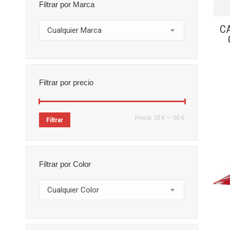
Filtrar por Marca
CA
Cualquier Marca
Filtrar por precio
Precio
Precio
Precio:
10 €
—
50 €
Filtrar
mínimo
máximo
Filtrar por Color
Cualquier Color