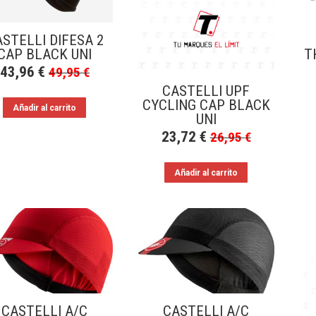
STELLI DIFESA 2
CAP BLACK UNI
T
43,96
€
49,95
€
CASTELLI UPF
CYCLING CAP BLACK
Añadir al carrito
UNI
23,72
€
26,95
€
Añadir al carrito
CASTELLI A/C
CASTELLI A/C