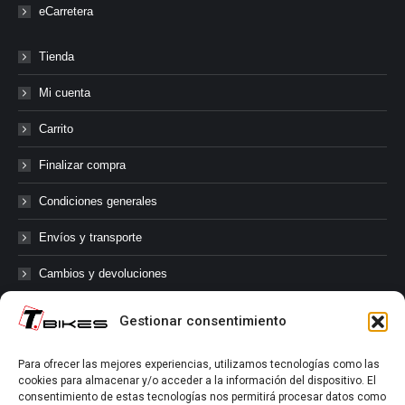
eCarretera
Tienda
Mi cuenta
Carrito
Finalizar compra
Condiciones generales
Envíos y transporte
Cambios y devoluciones
Gestionar consentimiento
@tbikes.cat #tbikes
Para ofrecer las mejores experiencias, utilizamos tecnologías como las
cookies para almacenar y/o acceder a la información del dispositivo. El
Síguenos en las redes sociales de Tbikes, mantente informado de
consentimiento de estas tecnologías nos permitirá procesar datos como