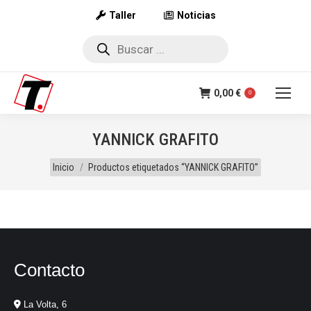
Taller
Noticias
Búsqueda
de
productos
0,00
€
0
YANNICK GRAFITO
Estás aquí:
Inicio
Productos etiquetados “YANNICK GRAFITO”
Contacto
La Volta, 6