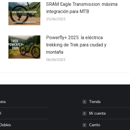
SRAM Eagle Transmission: máxima
integración para MTB
25/06/2025
Powerfly+ 2025: la eléctrica
trekking de Trek para ciudad y
montaña
06/06/2025
tera
Tienda
l
Mi cuenta
Dobles
Carrito