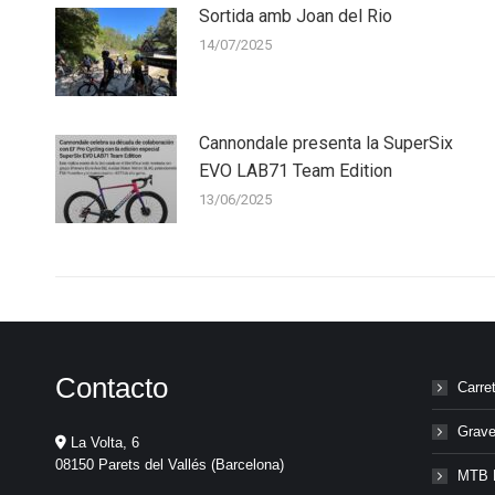
Sortida amb Joan del Rio
14/07/2025
Cannondale presenta la SuperSix
EVO LAB71 Team Edition
13/06/2025
Contacto
Carre
Grave
La Volta, 6
08150 Parets del Vallés (Barcelona)
MTB 