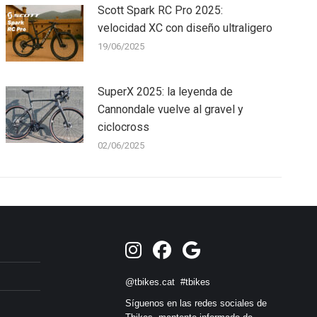
Scott Spark RC Pro 2025:
velocidad XC con diseño ultraligero
19/06/2025
SuperX 2025: la leyenda de
Cannondale vuelve al gravel y
ciclocross
02/06/2025
@tbikes.cat #tbikes
Síguenos en las redes sociales de