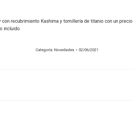
y con recubrimiento Kashima y tornillería de titanio con un prec
 incluido.
Categoría:
Novedades
02/06/2021
Publicación
siguiente: