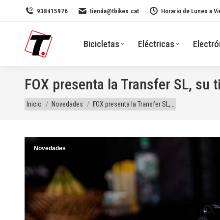
938415976
tienda@tbikes.cat
Horario de Lunes a Vi
Bicicletas
Eléctricas
Electró
FOX presenta la Transfer SL, su t
Estás aquí:
Inicio
Novedades
FOX presenta la Transfer SL,…
Novedades