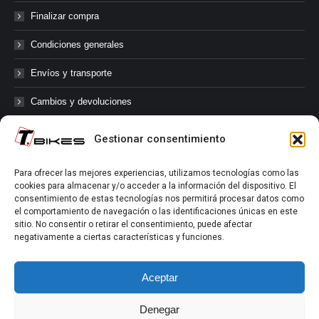
Finalizar compra
Condiciones generales
Envíos y transporte
Cambios y devoluciones
Gestionar consentimiento
@tbikes.cat #tbikes
Para ofrecer las mejores experiencias, utilizamos tecnologías como las
cookies para almacenar y/o acceder a la información del dispositivo. El
Síguenos en las redes sociales de Tbikes, mantente informado de
consentimiento de estas tecnologías nos permitirá procesar datos como
nuestras novedades, productos, salidas en grupo, ofertas, sorteos ...
el comportamiento de navegación o las identificaciones únicas en este
y muchos más!
sitio. No consentir o retirar el consentimiento, puede afectar
negativamente a ciertas características y funciones.
Tú marcas el límite.
Aceptar
Denegar