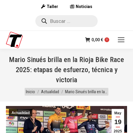
Taller
Noticias
Búsqueda
de
productos
0,00
€
0
Mario Sinués brilla en la Rioja Bike Race
2025: etapas de esfuerzo, técnica y
victoria
Estás aquí:
Inicio
Actualidad
Mario Sinués brilla en la…
Actualidad
May
19
2025