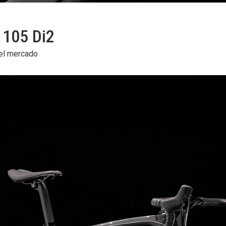
 105 Di2
del mercado