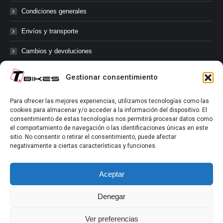
Condiciones generales
Envíos y transporte
Cambios y devoluciones
Gestionar consentimiento
@tbikes.cat #tbikes
Para ofrecer las mejores experiencias, utilizamos tecnologías como las
cookies para almacenar y/o acceder a la información del dispositivo. El
Síguenos en las redes sociales de Tbikes, mantente informado de
consentimiento de estas tecnologías nos permitirá procesar datos como
nuestras novedades, productos, salidas en grupo, ofertas, sorteos ...
el comportamiento de navegación o las identificaciones únicas en este
y muchos más!
sitio. No consentir o retirar el consentimiento, puede afectar
negativamente a ciertas características y funciones.
Tú marcas el límite.
Aceptar
Denegar
Ver preferencias