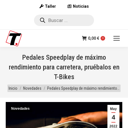
Taller
Noticias
Búsqueda
de
productos
0,00
€
0
Pedales Speedplay de máximo
rendimiento para carretera, pruébalos en
T-Bikes
Estás aquí:
Inicio
Novedades
Pedales Speedplay de máximo rendimiento…
Novedades
May
4
2022