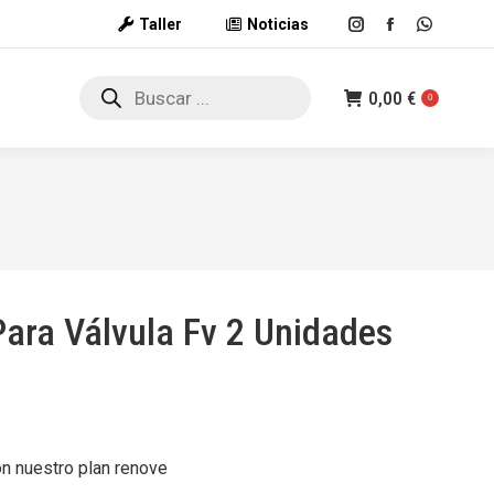
Taller
Noticias
Instagram
Facebook
Whatsap
page
page
page
Búsqueda
opens
opens
opens
0,00
€
de
0
productos
in
in
in
new
new
new
window
window
window
ara Válvula Fv 2 Unidades
on nuestro plan renove