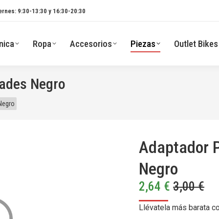
ernes: 9:30-13:30 y 16:30-20:30
nica
Ropa
Accesorios
Piezas
Outlet Bikes
dades Negro
 Negro
Adaptador P
Negro
2,64
€
3,00
€
Llévatela más barata c