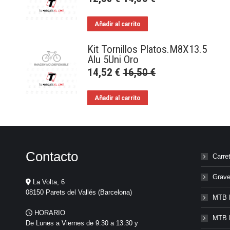
Añadir al carrito
Kit Tornillos Platos.M8X13.5
Alu 5Uni Oro
14,52
€
16,50
€
Añadir al carrito
Contacto
Carre
Grave
La Volta, 6
08150 Parets del Vallés (Barcelona)
MTB 
HORARIO
MTB 
De Lunes a Viernes de 9:30 a 13:30 y