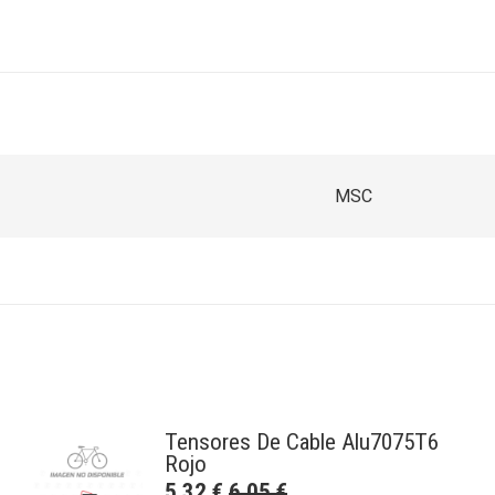
MSC
Tensores De Cable Alu7075T6
Rojo
5,32
€
6,05
€