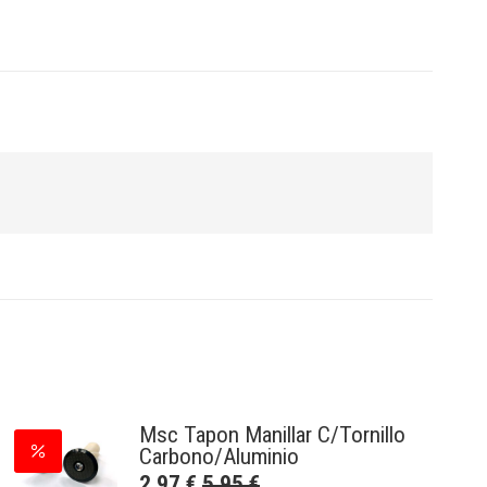
Msc Tapon Manillar C/Tornillo
Carbono/Aluminio
2,97
€
5,95
€