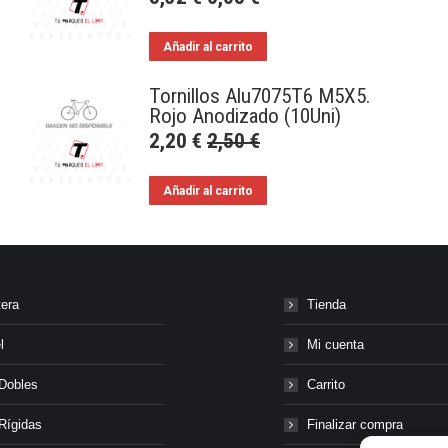
Añadir al carrito
Tornillos Alu7075T6 M5X5.
Rojo Anodizado (10Uni)
2,20
€
2,50
€
Añadir al carrito
tera
Tienda
l
Mi cuenta
Dobles
Carrito
Rígidas
Finalizar compra