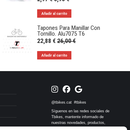
Añadir al carrito
Tapones Para Manillar Con
Tornillo. Alu7075 T6
22,88
€
26,00
€
Añadir al carrito
@tbikes.cat #tbikes
Síguenos en las redes sociales de
Tbikes, mantente informado de
nuestras novedades, productos,
salidas en grupo, ofertas, sorteos ... y