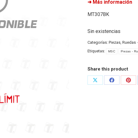
➜ Más información
MT307BK
Sin existencias
Categorías:
Piezas
,
Ruedas
Etiquetas:
MSC
Piezas - R
Share this product
Share
Share
Shar
on
on
on
X
Facebook
Pint