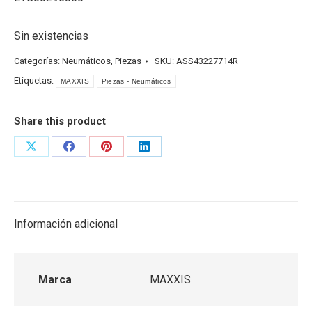
Sin existencias
Categorías:
Neumáticos
,
Piezas
SKU:
ASS43227714R
Etiquetas:
MAXXIS
Piezas - Neumáticos
Share this product
Share
Share
Share
Share
on
on
on
on
X
Facebook
Pinterest
LinkedIn
Información adicional
Marca
MAXXIS