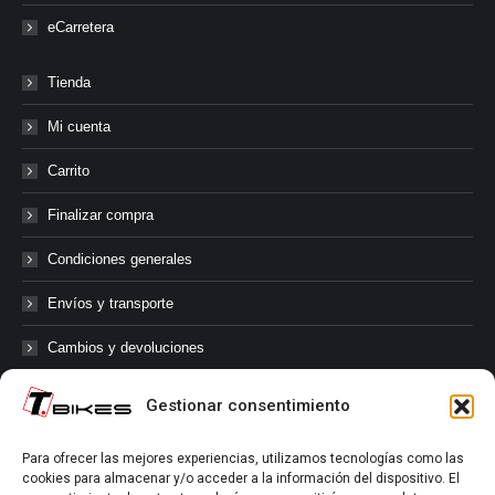
eCarretera
Tienda
Mi cuenta
Carrito
Finalizar compra
Condiciones generales
Envíos y transporte
Cambios y devoluciones
Gestionar consentimiento
@tbikes.cat #tbikes
Para ofrecer las mejores experiencias, utilizamos tecnologías como las
cookies para almacenar y/o acceder a la información del dispositivo. El
Síguenos en las redes sociales de Tbikes, mantente informado de