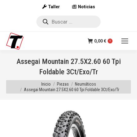
Taller
Noticias
Búsqueda
de
productos
0,00
€
0
Assegai Mountain 27.5X2.60 60 Tpi
Foldable 3Ct/Exo/Tr
Estás aquí:
Inicio
Piezas
Neumáticos
Assegai Mountain 27.5X2.60 60 Tpi Foldable 3Ct/Exo/Tr