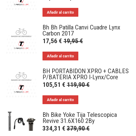
Añadir al carrito
Bh Bh Patilla Canvi Cuadre Lynx
Carbon 2017
17,56
€
19,95
€
Añadir al carrito
BH PORTABIDON XPRO + CABLES
P/BATERIA XPRO I-Lynx/Core
105,51
€
119,90
€
Añadir al carrito
Bh Bike Yoke Tija Telescopica
Revive 31.6X160 2By
334,31
€
379,90
€