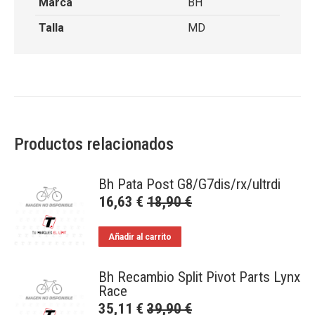
Marca
BH
Talla
MD
Productos relacionados
Bh Pata Post G8/G7dis/rx/ultrdi
16,63
€
18,90
€
Añadir al carrito
Bh Recambio Split Pivot Parts Lynx
Race
35,11
€
39,90
€