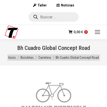
Taller
Noticias
Búsqueda
de
productos
0,00
€
0
Bh Cuadro Global Concept Road
Estás aquí:
Inicio
Bicicletas
Carretera
Bh Cuadro Global Concept Road