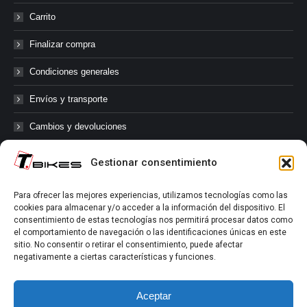
Carrito
Finalizar compra
Condiciones generales
Envíos y transporte
Cambios y devoluciones
Gestionar consentimiento
@tbikes.cat #tbikes
Para ofrecer las mejores experiencias, utilizamos tecnologías como las
cookies para almacenar y/o acceder a la información del dispositivo. El
Síguenos en las redes sociales de Tbikes, mantente informado de
consentimiento de estas tecnologías nos permitirá procesar datos como
nuestras novedades, productos, salidas en grupo, ofertas, sorteos ...
el comportamiento de navegación o las identificaciones únicas en este
y muchos más!
sitio. No consentir o retirar el consentimiento, puede afectar
negativamente a ciertas características y funciones.
Tú marcas el límite.
Aceptar