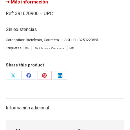
➜ Más información
Ref: 391670900 – UPC:
Sin existencias
Categorías:
Bicicletas
,
Carretera
SKU:
BHC25322359D
Etiquetas:
BH
Bicicletas - Carretera
MD
Share this product
Share
Share
Share
Share
on
on
on
on
X
Facebook
Pinterest
LinkedIn
Información adicional